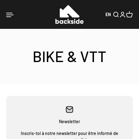
Passer au contenu
Backside Verbier
Ouvrir la navigation
Ouvrir la rech
Ouvrir le 
Voir le
EN
BIKE & VTT
Newsletter
Inscris-toi à notre newsletter pour être informé de