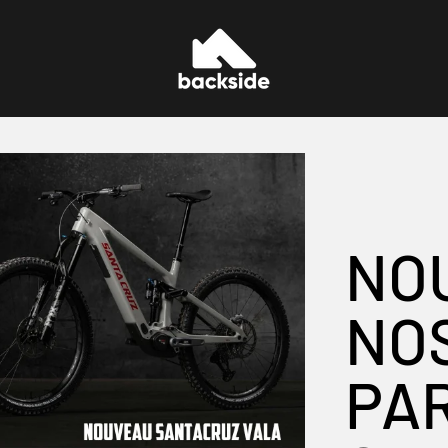
Backside Verbier
NO
NO
PA