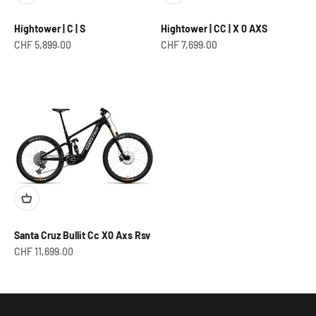
Hightower | C | S
Hightower | CC | X 0 AXS
Prix de vente
Prix de vente
CHF 5,899.00
CHF 7,699.00
Santa Cruz Bullit Cc X0 Axs Rsv
Prix de vente
CHF 11,699.00