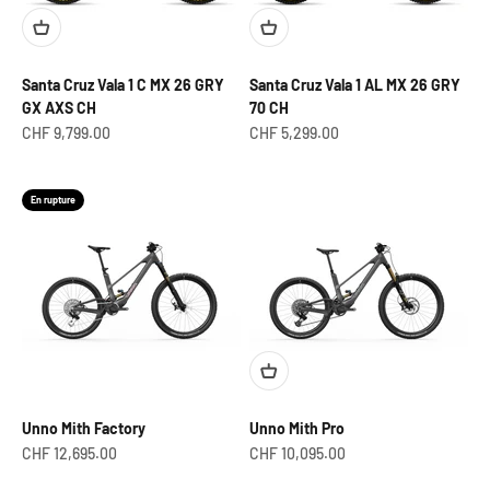
Santa Cruz Vala 1 C MX 26 GRY
Santa Cruz Vala 1 AL MX 26 GRY
GX AXS CH
70 CH
Prix de vente
Prix de vente
CHF 9,799.00
CHF 5,299.00
En rupture
Unno Mith Factory
Unno Mith Pro
Prix de vente
Prix de vente
CHF 12,695.00
CHF 10,095.00