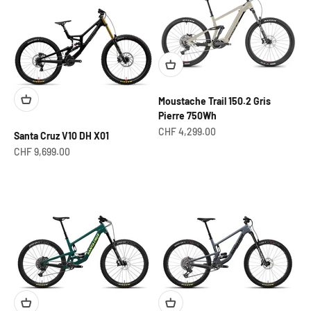
Moustache Trail 150.2 Gris
Pierre 750Wh
Prix de vente
CHF 4,299.00
Santa Cruz V10 DH X01
Prix de vente
CHF 9,699.00