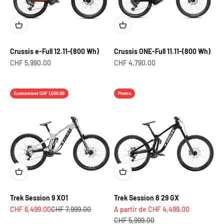
Crussis e-Full 12.11-(800 Wh)
Crussis ONE-Full 11.11-(800 Wh)
Prix de vente
Prix de vente
CHF 5,990.00
CHF 4,790.00
Economisez CHF 1,500.00
Promo
Trek Session 9 XO1
Trek Session 8 29 GX
Prix de vente
Prix normal
Prix de vente
CHF 6,499.00
CHF 7,999.00
A partir de CHF 4,499.00
Prix normal
CHF 5,999.00