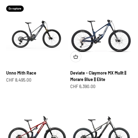
En rupture
Unno Mith Race
Deviate - Claymore MX Mullt ||
Morare Blue || Elite
Prix de vente
CHF 8,495.00
Prix de vente
CHF 6,390.00