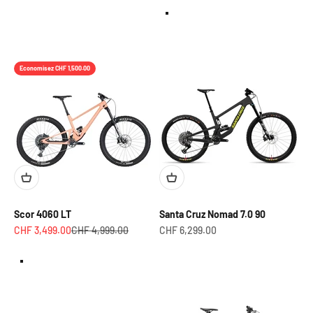
Noir
Vert
Economisez CHF 1,500.00
Scor 4060 LT
Santa Cruz Nomad 7.0 90
Prix de vente
Prix normal
Prix de vente
CHF 3,499.00
CHF 4,999.00
CHF 6,299.00
Rose
Noir