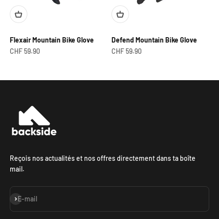
Flexair Mountain Bike Glove
Defend Mountain Bike Glove
Prix de vente
Prix de vente
CHF 59.90
CHF 59.90
Reçois nos actualités et nos offres directement dans ta boîte
mail.
S'inscrire
E-mail