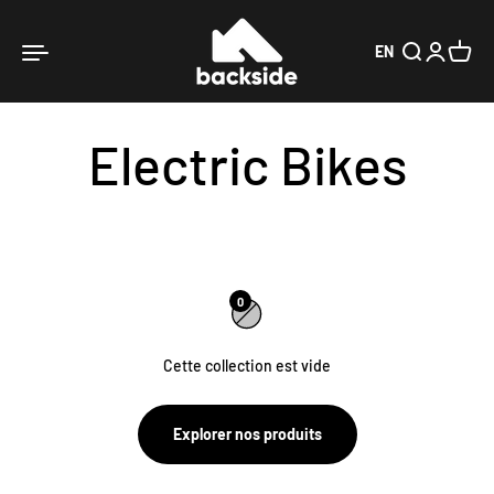
Passer au contenu
Backside Verbier
Ouvrir la navigation
Ouvrir la rech
Ouvrir le 
Voir le
EN
0
Cette collection est vide
Explorer nos produits