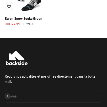
Baron Snow Socks Green
Prix de vente
Prix normal
CHF 27.93
CHF 29.99
Reçois nos actualités et nos offres directement dans ta boîte
mail.
S'inscrire
E-mail