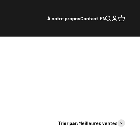
À notre propos
Contact
EN
Ouvrir la recher
Ouvrir le com
Voir le pa
Trier par:
Meilleures ventes